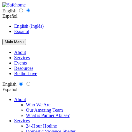
English
Español
English
(
Inglés
)
Español
Main Menu
About
Services
Events
Resources
Be the Love
English
Español
About
Who We Are
Our Amazing Team
What is Partner Abuse?
Services
24-Hour Hotline
Domestic Violence Shelter