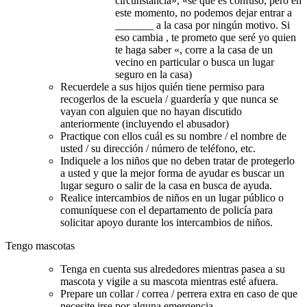
circunstancia», «sé que es confuso, pero en
este momento, no podemos dejar entrar a
_______ a la casa por ningún motivo. Si
eso cambia , te prometo que seré yo quien
te haga saber «, corre a la casa de un
vecino en particular o busca un lugar
seguro en la casa)
Recuerdele a sus hijos quién tiene permiso para
recogerlos de la escuela / guardería y que nunca se
vayan con alguien que no hayan discutido
anteriormente (incluyendo el abusador)
Practique con ellos cuál es su nombre / el nombre de
usted / su dirección / número de teléfono, etc.
Indiquele a los niños que no deben tratar de protegerlo
a usted y que la mejor forma de ayudar es buscar un
lugar seguro o salir de la casa en busca de ayuda.
Realice intercambios de niños en un lugar público o
comuníquese con el departamento de policía para
solicitar apoyo durante los intercambios de niños.
Tengo mascotas
Tenga en cuenta sus alrededores mientras pasea a su
mascota y vigile a su mascota mientras esté afuera.
Prepare un collar / correa / perrera extra en caso de que
necesite irse por alguna emergencia.