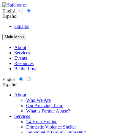
English
Español
Español
Main Menu
About
Services
Events
Resources
Be the Love
English
Español
About
Who We Are
Our Amazing Team
What is Partner Abuse?
Services
24-Hour Hotline
Domestic Violence Shelter
Individual & Group Counseling